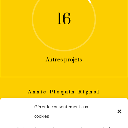
16
Autres projets
Annie Ploquin-Rignol
annie
ploquin.rignol(a)gmail.com
Gérer le consentement aux
+33 (0)6 82 06 88 32
cookies
PERPIGNAN