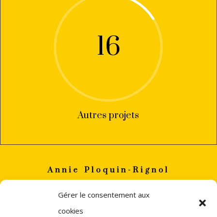
16
Autres projets
Annie Ploquin-Rignol
annie
ploquin.rignol(a)gmail.com
Gérer le consentement aux
+33 (0)6 82 06 88 32
cookies