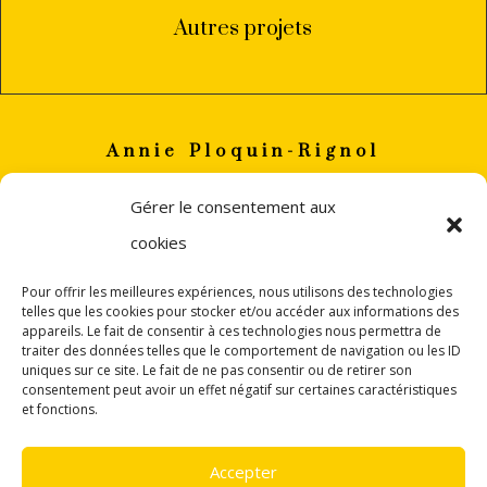
Autres projets
Annie Ploquin-Rignol
annie
ploquin.rignol(a)gmail.com
Gérer le consentement aux
+33 (0)6 82 06 88 32
cookies
PERPIGNAN
Pour offrir les meilleures expériences, nous utilisons des technologies
telles que les cookies pour stocker et/ou accéder aux informations des
appareils. Le fait de consentir à ces technologies nous permettra de
traiter des données telles que le comportement de navigation ou les ID
uniques sur ce site. Le fait de ne pas consentir ou de retirer son
consentement peut avoir un effet négatif sur certaines caractéristiques
et fonctions.
© 2019-2025 •
Annie Ploquin-Rignol
• Réalisation
Isabelle Pares Communication
•
Mentions
Accepter