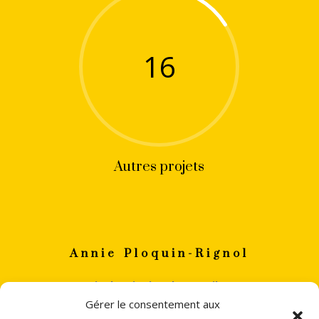
16
Autres projets
Annie Ploquin-Rignol
annie
ploquin.rignol(a)gmail.com
Gérer le consentement aux
+33 (0)6 82 06 88 32