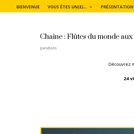
BIENVENUE
VOUS ÊTES UN(E)…
PRÉSENTATION
Chaîne : Flûtes du monde aux
parutions
Découvrez 
24 v