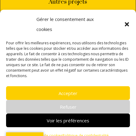
Autres projets
Gérer le consentement aux
cookies
Annie Ploquin-Rignol
Pour offrir les meilleures expériences, nous utilisons des technologies
telles que les cookies pour stocker et/ou accéder aux informations des
annie
ploquin.rignol(a)gmail.com
appareils. Le fait de consentir à ces technologies nous permettra de
+33 (0)6 82 06 88 32
traiter des données telles que le comportement de navigation ou les ID
uniques sur ce site. Le fait de ne pas consentir ou de retirer son
PERPIGNAN
consentement peut avoir un effet négatif sur certaines caractéristiques
et fonctions.
Accepter
Refuser
© 2019-2025 •
Annie Ploquin-Rignol
• Réalisation
Voir les préférences
Isabelle Pares Communication
•
Mentions
légales
•
Politiques de confidentialité
Politique de cookies
Politique de confidentialité